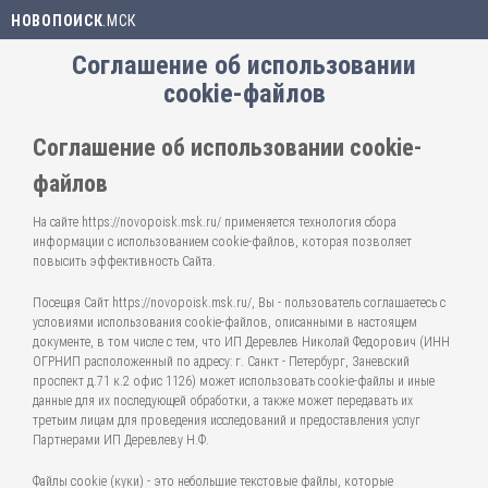
НОВОПОИСК
.МСК
Соглашение об использовании
cookie-файлов
Соглашение об использовании cookie-
файлов
На сайте https://novopoisk.msk.ru/ применяется технология сбора
информации с использованием cookie-файлов, которая позволяет
повысить эффективность Сайта.
Посещая Сайт https://novopoisk.msk.ru/, Вы - пользователь соглашаетесь с
условиями использования cookie-файлов, описанными в настоящем
документе, в том числе с тем, что ИП Деревлев Николай Федорович (ИНН
ОГРНИП расположенный по адресу: г. Санкт - Петербург, Заневский
проспект д.71 к.2 офис 1126) может использовать cookie-файлы и иные
данные для их последующей обработки, а также может передавать их
третьим лицам для проведения исследований и предоставления услуг
Партнерами ИП Деревлеву Н.Ф.
Файлы cookie (куки) - это небольшие текстовые файлы, которые